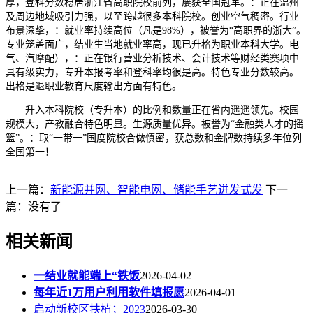
厚，登科分数稳居浙江省高职院校前列，屡获全国冠军。：正在温州
及周边地域吸引力强，以至跨越很多本科院校。创业空气稠密。行业
布景深挚，：就业率持续高位（凡是98%），被誉为“高职界的浙大”。
专业笼盖面广，结业生当地就业率高，现已升格为职业本科大学。电
气、汽摩配），：正在银行营业分析技术、会计技术等财经类赛项中
具有级实力，专升本报考率和登科率均很是高。特色专业分数较高。
出格是退职业教育尺度输出方面有特色。
升入本科院校（专升本）的比例和数量正在省内遥遥领先。校园
规模大，产教融合特色明显。生源质量优异。被誉为“金融类人才的摇
篮”。：取“一带一”国度院校合做慎密，获总数和金牌数持续多年位列
全国第一！
上一篇：
新能源并网、智能电网、储能手艺迸发式发
下一
篇：没有了
相关新闻
一结业就能端上“铁饭
2026-04-02
每年近1万用户利用软件填报愿
2026-04-01
启动新校区扶植；2023
2026-03-30