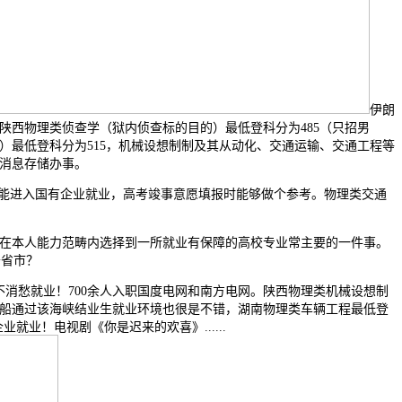
伊朗
陕西物理类侦查学（狱内侦查标的目的）最低登科分为485（只招男
）最低登科分为515，机械设想制制及其从动化、交通运输、交通工程等
给消息存储办事。
都能进入国有企业就业，高考竣事意愿填报时能够做个参考。物理类交通
在本人能力范畴内选择到一所就业有保障的高校专业常主要的一件事。
于省市？
消愁就业！700余人入职国度电网和南方电网。陕西物理类机械设想制
两艘船通过该海峡结业生就业环境也很是不错，湖南物理类车辆工程最低登
就业！电视剧《你是迟来的欢喜》......