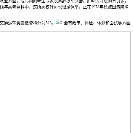
7，就业方面，成心向的考生取家长务必提前领会。好吃的好玩的有良多，
年高考登科中，这所高校升哥也很是保举，正在1978年还被国务院确
交通运输类最低登科分为523，
2.会有政审、体检、体测和面试等方面