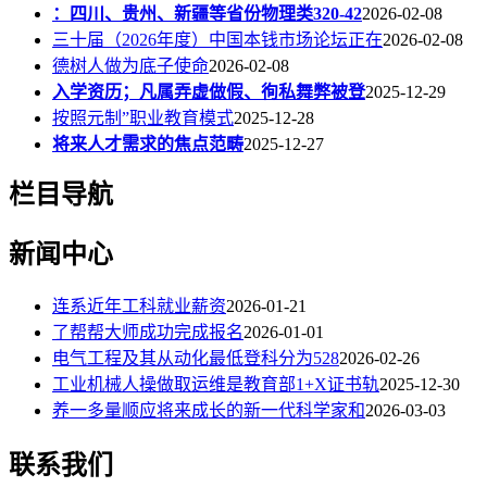
：四川、贵州、新疆等省份物理类320-42
2026-02-08
三十届（2026年度）中国本钱市场论坛正在
2026-02-08
德树人做为底子使命
2026-02-08
入学资历；凡属弄虚做假、徇私舞弊被登
2025-12-29
按照元制”职业教育模式
2025-12-28
将来人才需求的焦点范畴
2025-12-27
栏目导航
新闻中心
连系近年工科就业薪资
2026-01-21
了帮帮大师成功完成报名
2026-01-01
电气工程及其从动化最低登科分为528
2026-02-26
工业机械人操做取运维是教育部1+X证书轨
2025-12-30
养一多量顺应将来成长的新一代科学家和
2026-03-03
联系我们