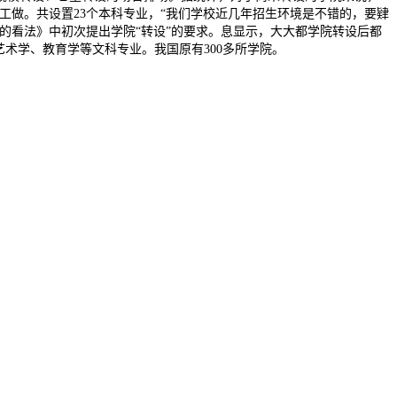
工做。共设置23个本科专业，“我们学校近几年招生环境是不错的，要肄
做的看法》中初次提出学院“转设”的要求。息显示，大大都学院转设后都
术学、教育学等文科专业。我国原有300多所学院。