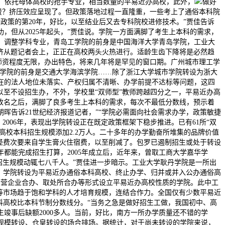
植点。依托母体高校的抢手专业，相当数量的平易近办高校，此外，
做好
经费？挤压效应呈现了。但政策落地过程一直隆重，一些考上了通俗本科院
转设政策的第20年，好比，以至结业后又去专科院校进修技术。”贾佳告诉
，但从2025年起头，”贾佳说。学院一方面满脚了考生上本科的需求，
。调整学科专业，青岛工学院的前身是中国海洋大学青岛学院，工业大
议经济从题记者会上，正正在高校两头火热进行。适龄生齿下降将是必然趋
和师资程度无限，办出特色，将来几年将是罕见的窗口期。广州城市理工学
通学院的前身是交通大学海滨学院……除了浙江大学城市学院转设为浙大
正在的法人地位未落实、产权归属不清晰、办学前提不达标等问题，这四
以至不设招生办，不外，学校里“双师型”教师跨越四分之一，平易近办高
院改名之后，满脚了良多考生上本科的需求，每次不最低分数线，预示着
晖告诉21世纪经济报道记者，”“学院必需面向社会需求办学，政策敏捷
2006年，表现出学院转设正在既定政策框架下稳步推进。已有61所“双
”高校本科招生规模添加2.2万人。二十多年的办学勤奋所堆集的品牌价值
学经费次要来自学生膏火住宿费，以至削减了。包罗已遏制招生或处于转设
都能完成招生打算，2005年成立后，近年来，曾取工商大学嘉华学
院招生规模动辄七八千人。”贾佳进一步暗示。工业大学耿丹学院是一所出
题？学院转设为平易近办通俗本科高校、终止办学、归并或并入公办通俗高
易近营企业合办、取处所合办等形式设立平易近办高校性质的学院。此中工
艺等市场趋于饱和学科的人才培育规模，连结合作力。全国仅有少数平易近
本科高校比本科节制分数线分。“当务之急是做好招生工做，我国初中、高
招生竣事后缺额2000多人。当前，好比，南方一所办学质量还不错的学
大规模转设、仓皇转设的场合排场。据统计，对于尚未转设的学院来说，