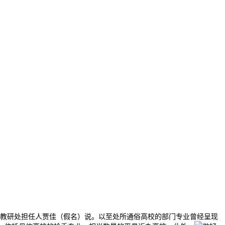
教研处担任人贾佳（假名）说。以至处所通俗高校的部门专业曾经呈现