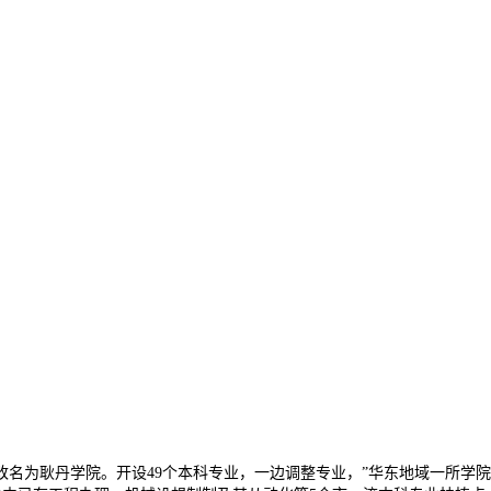
为耿丹学院。开设49个本科专业，一边调整专业，”华东地域一所学院