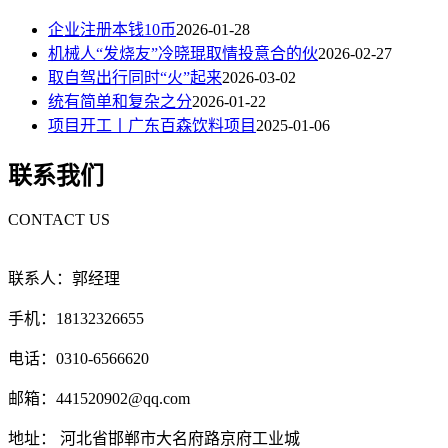
企业注册本钱10币
2026-01-28
机械人“发烧友”冷晓琨取情投意合的伙
2026-02-27
取自驾出行同时“火”起来
2026-03-02
统有简单和复杂之分
2026-01-22
项目开工丨广东百森饮料项目
2025-01-06
联系我们
CONTACT US
联系人：郭经理
手机：18132326655
电话：0310-6566620
邮箱：441520902@qq.com
地址： 河北省邯郸市大名府路京府工业城