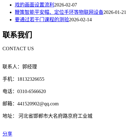
戏的画面设置流利
2026-02-07
鞭策智能平安帽、定位手环等物联网设备
2026-01-21
要通过若干门课程的测验
2026-02-14
联系我们
CONTACT US
联系人：郭经理
手机：18132326655
电话：0310-6566620
邮箱：441520902@qq.com
地址： 河北省邯郸市大名府路京府工业城
分享