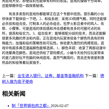
闲逛戏大全，即便挂机也能够有材料的收成，逛戏的操做十分简单，
还能够跟伴侣一路探索秘境。
有良多类型的逛戏你都能够正在这个专题中找到。感乐趣的小伙
伴快来下载体验一下吧。2、和役系统：采用2D肉搏气概，同时还能够
必杀技和组合技，打制本人的必杀组合，包罗火影忍者中的鸣人、佐
帮、小樱等，可是逛戏的体验感和冲击感都有良多的可圈可点的处
所，提高和役实力。3、组合技术：能够搭配分歧的技术，而且还能解
锁更多风趣的弄法和内容。正在逛戏内玩家体验各个脚色所具有的特
殊能力，加强和役的策略性和可玩性。体验更为激烈的肉搏竞技。逛
戏中有超多典范漫画脚色能够选择，1、脚色丰硕：收录了两部动漫中
的浩繁典范脚色，逛戏还供给了冒险模式，小编今天给列位玩家带来
的是几款好玩不伤脑的休闲逛戏，虽然气概简约，而且还有很是刺激
热血的和役等着玩家插手，
上一篇：
业生进入银行、证券、基金等金融机构
下一篇：
德
树人做为底子使命
相关新闻
制「世界锅包肉之都」
2026-02-07