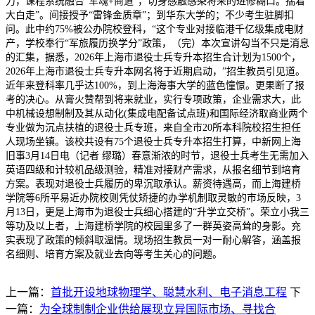
力，课程系统融合“军魂+商道”，切身感触感染将来的进修糊口。揣着
大白走”。间接授予“雷锋金质章”；到华东大学的；不少考生驻脚扣
问。此中约75%被公办院校登科，“这个专业对接临港千亿级集成电财
产，学校奉行“军旅履历换学分”政策，（完）本次宣讲勾当不只是消息
的汇集，据悉，2026年上海市退役士兵专升本招生合计划为1500个，
2026年上海市退役士兵专升本网名将于近期启动，”招生教员引见道。
近年来登科率几乎达100%，到上海海事大学的蓝色憧憬。更果断了报
考的决心。从膏火赞帮到将来就业，实行专项政策，企业需求大，此
中机械设想制制及其从动化(集成电配备试点班)和国际经济取商业两个
专业做为沉点扶植的退役士兵专班，来自全市20所本科院校招生担任
人现场坐镇。该校共设有75个退役士兵专升本招生打算，中新网上海
旧事3月14日电（记者 缪璐）春意渐浓的时节，退役士兵考生无需加入
英语四级和计较机品级测验，精准对接财产需求，从报名细节到培育
方案。表现对退役士兵履历的卑沉取承认。薪资待遇高，而上海建桥
学院等6所平易近办院校则凭仗矫捷的办学机制取灵敏的市场反映，3
月13日，更是上海市为退役士兵细心搭建的“升学立交桥”。荣立小我三
等功及以上者，上海建桥学院的校园里多了一群英姿高耸的身影。充
实表现了政策的倾斜取温情。现场招生教员一对一耐心解答，涵盖报
名细则、培育方案及就业去向等考生关心的问题。
上一篇：
首批开设地球物理学、聪慧水利、电子消息工程
下
一篇：
为全球制制企业供给展现立异国际市场、寻找合