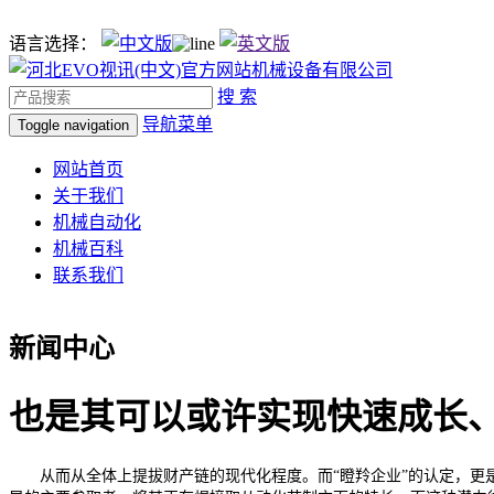
语言选择：
搜 索
导航菜单
Toggle navigation
网站首页
关于我们
机械自动化
机械百科
联系我们
新闻中心
也是其可以或许实现快速成长、
从而从全体上提拔财产链的现代化程度。而“瞪羚企业”的认定，更是