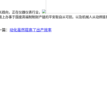
长趋向，正在仪器仪表行业，
面上办事于国度高端制制财产链的平安取自从可控。以及机械人从动焊接
一篇：
动化虽然提高了出产效率