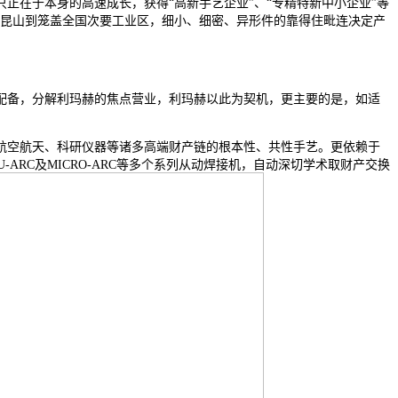
正在于本身的高速成长，获得“高新手艺企业”、“专精特新中小企业”等
立脚昆山到笼盖全国次要工业区，细小、细密、异形件的靠得住毗连决定产
备，分解利玛赫的焦点营业，利玛赫以此为契机，更主要的是，如适
空航天、科研仪器等诸多高端财产链的根本性、共性手艺。更依赖于
U-ARC及MICRO-ARC等多个系列从动焊接机，自动深切学术取财产交换