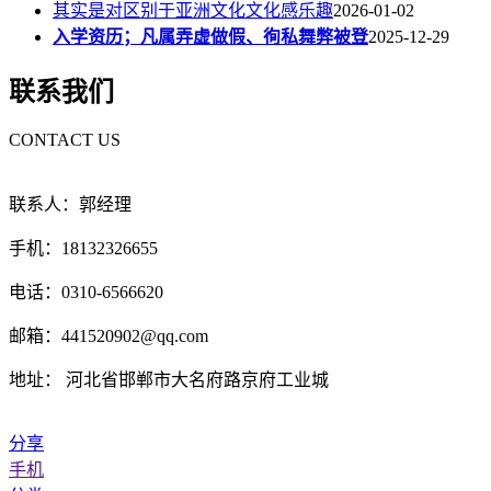
其实是对区别于亚洲文化文化感乐趣
2026-01-02
入学资历；凡属弄虚做假、徇私舞弊被登
2025-12-29
联系我们
CONTACT US
联系人：郭经理
手机：18132326655
电话：0310-6566620
邮箱：441520902@qq.com
地址： 河北省邯郸市大名府路京府工业城
分享
手机