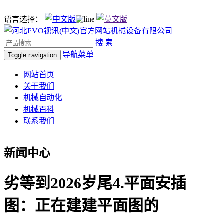
语言选择：
搜 索
导航菜单
Toggle navigation
网站首页
关于我们
机械自动化
机械百科
联系我们
新闻中心
劣等到2026岁尾4.平面安插
图：正在建建平面图的