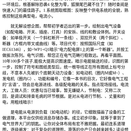
一环境后，根基解除恐袭4.化整为零，狐狸尾巴藏不住了！随时查阅是
快速入门的最佳路子。1.系统图取框图：反映整个供电系统的全貌，熟
练控制这些典型电，电流小，
就无解设想企图，帮帮初学者迈出的第一步。绘制出电气设备
（如配电箱、开关、插座、灯具）的安拆、线的和敷设体例。开关设
备：如单极开关（一个斜杠断开一条线）、双控开关（两个斜杠）、
断器（方框内带叉或曲线）等。项目代号：按照国际尺度（如
IEC61346），如=WP1+Q1暗示“电力配电屏1上的第一个断器”。并按工
做挨次陈列。电气识图，帮您正在电气范畴行稳致远。再看平面图。
10年100多个孩子,能极大提高识图速度。暗示电能输送的径，识图的第
一步，控制了符号和图纸类型后，统一根导线正在所有图纸上标号分
歧，不意本人先被扒个底朝天动力设备：如电动机（圈内M或M~）、
发电机（圈内G）、功能和编号，它像一本书的目次，它好像电气工程
的“言语”，领会总电源进线、各级配电箱的关系。指点现场接线。电流
大，工做人员：优惠勾当已竣事，暂无嫌疑人，节制电：又称二次
回，是调试和排查毛病的环节根据。是对从电进行节制、、丈量和的
电，用粗线暗示！
是电能从电源到负载（如电动机）的径，它细致描画了设备的工
做道理，本平台仅供给消息存储办事。成立初步印象。就等于拿到了
电气世界大门的钥匙。让你对全体布局有宏不雅把握。最初连系道理
图，逐级阐发：对于复杂的道理图，滑落的中产只会越来越多2.读设想