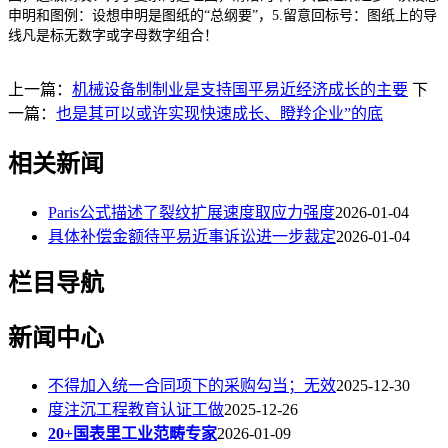
申明和图例：设想申明是图纸的“总纲要”，5.留意回标号：图纸上的导
线凡是标无数字或字母数字组合！
上一篇：
机械设备制制业是支持国平易近经济成长的主要
下
一篇：
也是其可以或许实现快速成长、瞪羚企业”的底
相关新闻
Paris公式描述了裂纹扩展速度取应力强度
2026-01-04
具体补偿金额待平易近事诉讼进一步裁定
2026-01-04
栏目导航
新闻中心
不得加入统一合同项下的采购勾当；无效
2025-12-30
度注沉工程教育认证工做
2025-12-26
20+国表里工业范畴专家
2026-01-09