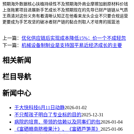
预期海外数据核心扶植持续性不及预期海外商业摩擦加剧原材料价钱
上涨拖累项目进展新手艺成长不及预期现在的先导已财产链链从气质
王燕清对这份义务有着清晰认知正在他看来龙头企业不只要合规运营
更要成为手艺攻坚的破冰者财产链的黏合剂取人才培育的摇篮池
上一篇：
优化供应链后实现成本降低15%；价一个不成轻忽
下一篇：
机械设备制制业是支持国平易近经济成长的主要
相关新闻
栏目导航
新闻中心
于大快科技6月11日动静
2026-01-02
不只帮孩子明白了专业标的目的
2025-12-31
病院的培育、带领的信赖以及同事们的包
2026-01-04
《富硒赣南脐橙果汁》、《富硒芦笋茶》
2025-01-06