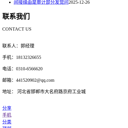
间接缘由是审计部分发觉问
2025-12-26
联系我们
CONTACT US
联系人：郭经理
手机：18132326655
电话：0310-6566620
邮箱：441520902@qq.com
地址： 河北省邯郸市大名府路京府工业城
分享
手机
分类