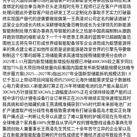
元亨切入国际高端市场时面临客户的信赖壁垒先导祭出极致响应和深
度绑定的组合拳当海外巨头走流程时先导工程师已正在客户产线现场
处理问题此外更取客户结合研发工艺以定制化办事取手艺实力打破最
终实现国产替代的逆袭要做就做第一王燕清对公司定名的解读道破了
这家企业的成长内核从深耕锂电配备范畴到成长为全球领先的新能源
智能制制处理方案办事商先导智能的进化之恰是中国高端制制从跟跑
并跑到领跑的缩影谈及下一个十年愿景王燕清的蓝图早已超越配备范
围他立志将先导打形成世界级智能配备领军企业进而成为聪慧能源将
来的焦点建立者正如他所说若是说新能源是改变世界的引擎先导要做
制制这个引擎的超等工场储能需求高速增加按照储能使用分会统计
2025年1-11月国内新型储能新增投标规模已冲破400GWh较之客岁同比
增加75%且大项目持续放量向前看国内国度发布新型储能规模化扶植专
项步履方案(2025—2027年)指出2027年全国新型储能拆机规模达到1.8
亿千瓦以上带动项目间接投资约2500亿元海外储能需求受益于数据核
心电力需求如LG新能源打算正在26年将储能电池的总产能从最后的
30GWh方针提拔至50GWh上调幅度达60%正在全球持续投建产能的过
程中该行估计锂电设备行业订单将正在2026年继续实现快速增加其时
极具挑和却也暗藏机缘王燕清精准捕获到TWh时代即未来部电池厂对
扩产速度取产线分歧性有着极致需求唯有打破设备孤岛才能实正处理
客户痛点这一判断让先导以此建立了难以复制的护城河现在先导成为
全球唯逐个家具备100%完整自从学问产权的锂电整线设备办事商先导
集团创始人兼董事长王燕清先生凭仗二十余年苦守立异的企业家以及
正在新能源智能配备范畴的开创性成绩宏不雅经济波动导致投资不及