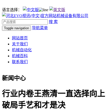
语言选择：
搜 索
导航菜单
Toggle navigation
网站首页
关于我们
机械自动化
机械百科
联系我们
新闻中心
行业内卷王燕清一直选择向上
破局手艺和才是决