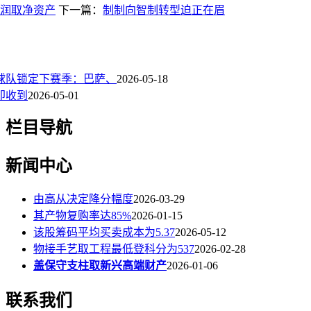
润取净资产
下一篇：
制制向智制转型迫正在眉
球队锁定下赛季：巴萨、
2026-05-18
即收到
2026-05-01
栏目导航
新闻中心
由高从决定降分幅度
2026-03-29
其产物复购率达85%
2026-01-15
该股筹码平均买卖成本为5.37
2026-05-12
物接手艺取工程最低登科分为537
2026-02-28
盖保守支柱取新兴高端财产
2026-01-06
联系我们