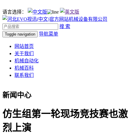
语言选择：
搜 索
导航菜单
Toggle navigation
网站首页
关于我们
机械自动化
机械百科
联系我们
新闻中心
仿生组第一轮现场竞技赛也激
烈上演