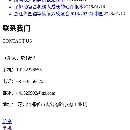
了挪动复合机械人成长的硬件根本
2026-01-16
浙江外国语学院前六校友会2016-2023年中国
2026-01-13
联系我们
CONTACT US
联系人：郭经理
手机：18132326655
电话：0310-6566620
邮箱：441520902@qq.com
地址： 河北省邯郸市大名府路京府工业城
分享
手机