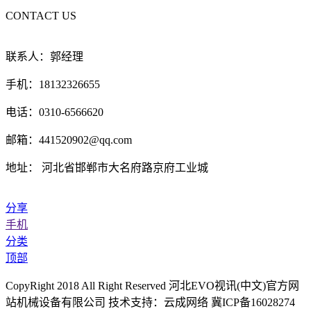
CONTACT US
联系人：郭经理
手机：18132326655
电话：0310-6566620
邮箱：441520902@qq.com
地址： 河北省邯郸市大名府路京府工业城
分享
手机
分类
顶部
CopyRight 2018 All Right Reserved 河北EVO视讯(中文)官方网
站机械设备有限公司 技术支持：云成网络 冀ICP备16028274