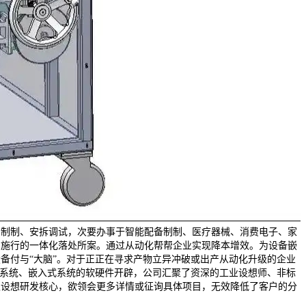
产制制、安拆调试，次要办事于智能配备制制、医疗器械、消费电子、家
到施行的一体化落处所案。通过从动化帮帮企业实现降本增效。为设备嵌
备付与“大脑”。对于正正在寻求产物立异冲破或出产从动化升级的企业
制系统、嵌入式系统的软硬件开辟，公司汇聚了资深的工业设想师、非标
取设想研发核心，欲领会更多详情或征询具体项目，无效降低了客户的分