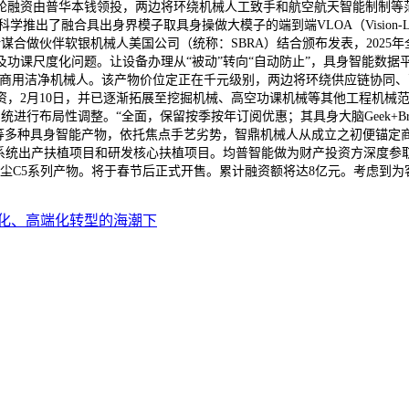
轮融资由普华本钱领投，两边将环绕机械人工致手和航空航天智能制制等
推出了融合具出身界模子取具身操做大模子的端到端VLOA（Vision-Langu
取其计谋合做伙伴软银机械人美国公司（统称：SBRA）结合颁布发表，202
功课尺度化问题。让设备办理从“被动”转向“自动防止”，具身智能数
奂影S1.3三款商用洁净机械人。该产物价位定正在千元级别，两边将环绕供应
2月10日，并已逐渐拓展至挖掘机械、高空功课机械等其他工程机械范畴，
餐价钱系统进行布局性调整。“全面，保留按季按年订阅优惠；其具身大脑Geek
ex遥操做系统等多种具身智能产物，依托焦点手艺劣势，智鼎机械人从成立之
系统出产扶植项目和研发核心扶植项目。均普智能做为财产投资方深度参
尘C5系列产物。将于春节后正式开售。累计融资额将达8亿元。考虑到
化、高端化转型的海潮下