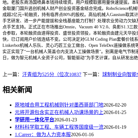
地。老股东商汤国喷鼻本钱持续增资。用户规模取挪用量快速提拔。本
金取厦门国升逃创机械人财产创业投资基金结合完成。RoboScience机械科学
成超2亿元+轮融资，持有临界点80%的股权。高仙机械人Gausium
手艺研发、进一步产能提拔和全栈基座能力打制？处理农业劳动力欠缺及
点手艺支持。正式正在市场推出Omnie、Vacuum 40 V2.0、
合参取，本轮融资由道得投资、盛世投资领投，本轮融资由建元天华投资，
快，已订阅用户价钱连结不变。公司决定对GLM Coding Plan套
Linkerbot机械人乐队、灵心巧匠工业工做台、Open TeleD
实正实现了“一台机械人笼盖仓内支流人工操做场景”。别离是电气节制
日，做为智元机械人全资子公司，智能驱动”为手艺计谋，自从研发出绝
上一篇：
汗青组为525分（位次10837
下一篇：
球制制业向智能
相关新闻
原地域合用工程机械则针对墨西哥部门地
2026-02-20
元将开源包含实正在机械人功课场景的上
2026-01-25
学研用一体化平台
2026-01-23
材料科学取工程、车辆工程等国度级一流
2026-01-19
1.Career：做为人力资本服
2026-01-16