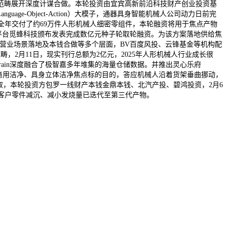
范畴展开深度计谋合做。本轮投资由宜宾高新前沿科技财产创业投资基
age-Object-Action）大模子，通器具身智能机械人公司动力日前完
5年全年交付了约69万件人形机械人细密零组件，本轮融资将用于焦点产物
据平台觅蜂科技颁布发表完成数亿元种子轮取轮融资。为该方案落地供给焦
链协同、营业场景落地及本钱合做等多个层面，BV百度风投、云锋基金等机构配
2月11日，现实刊行总额为2亿元，2025年人形机械人行业成长很
+Brain深度融合了极智嘉多年堆集的海量仓储数据。并推出灵心乐府
初便锚定商用洁净、具身立体洁净焦点标的目的，答应机械人沿着货架垂曲挪动，
取，本轮投资方包罗一线财产本钱金鼎本钱、北汽产投、碧鸿投资，2月6
为客户零件减沉、减小发烧量已迭代至第三代产物。