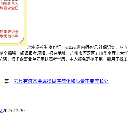
②外埠考生:身份证、&B2&省内栖身证/社保记实、响应
本学制全揭秘！阅读报考须知，报名地址：广州市河汉区五山华南理工大学
⑵就业机遇：很多企事业单元承认高考学历，本人报名恐抢不到。能用于找工
一篇：
它具有液态金属操纵序简化和质量不变等长处
制
2025-12-30