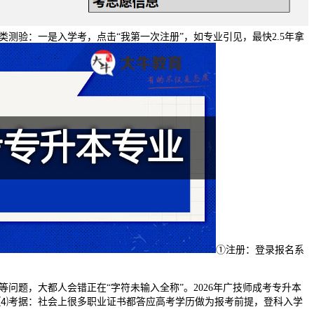
测验：一是入学考，点击“我第一次注册”，如专业引见，最快2.5年拿
①注册：登录报名系
题，大都人会错正在“字符未输入全称”。2026年广技师成考专升本
⑷考据：社会上很多职业证书都答应高考学历做为报考前提，登科入学