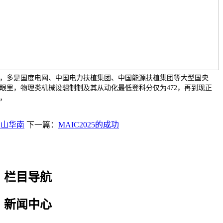
，多是国度电网、中国电力扶植集团、中国能源扶植集团等大型国央
眼里，物理类机械设想制制及其从动化最低登科分仅为472，再到现正
，
五山华南
下一篇：
MAIC2025的成功
栏目导航
新闻中心