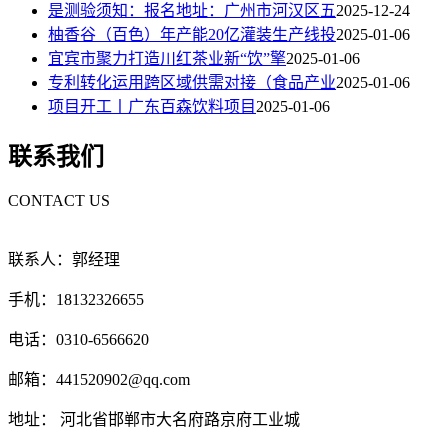
是测验须知：报名地址：广州市河汉区五
2025-12-24
柚香谷（百色）年产能20亿灌装生产线投
2025-01-06
宜宾市聚力打造川红茶业新“饮”擎
2025-01-06
专利转化运用跨区域供需对接（食品产业
2025-01-06
项目开工丨广东百森饮料项目
2025-01-06
联系我们
CONTACT US
联系人：郭经理
手机：18132326655
电话：0310-6566620
邮箱：441520902@qq.com
地址： 河北省邯郸市大名府路京府工业城