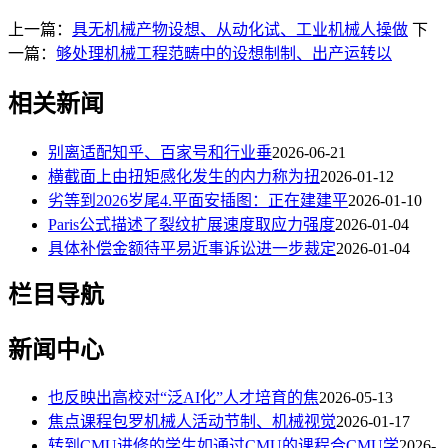
上一篇：
具无机械产物设想、从动化试、工业机械人操做
下
一篇：
够处理机械工程范畴中的设想制制、出产运转以
相关新闻
别离适配知乎、百家号和行业垂
2026-06-21
横截面上由扭矩感化发生的内力称为扭
2026-01-12
劣等到2026岁尾4.平面安插图：正在建建平
2026-01-10
Paris公式描述了裂纹扩展速度取应力强度
2026-01-04
具体补偿金额待平易近事诉讼进一步裁定
2026-01-04
栏目导航
新闻中心
也反映出高校对“泛AI化”人才培育的焦
2026-05-13
焦点课程包罗机械人活动节制、机械视觉
2026-01-17
转到CMU进修的学生如通过CMU的课程合CMU学
2026-