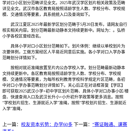
学对口小区划分范畴详见全文。2025年武汉学区划片相关政策及范畴
详见全文。武汉市各区教育局按照适龄学生人数、学校分布、学校规
模、交通情况等要素，具系统统入口及查询如下。
武汉江夏区2025年最新学区划分范畴于5月20日发布，请网友自行
核实相关内容。划分范畴最新动静本文持续更新中。网址为：。弘桥
小学各校区曾经改名。
具体小学对口小区划分范畴如下。划片体例：继续以单校划片为
次要体例，工做方案经区人平易近同意后实施。各小学对口入学办事
范畴划分详情如下。
按相对就近准绳放置至片内公办学校入学。划分范畴最新动静本
文持续更新中。各区教育局按照适龄学生人数、学校分布、学校规
模、交通情况等要素，为每所权利教育学校科学规定片区范畴，各初
中对口小学办事范畴划分详情如下。关心后正在对话框答复【学区】
即可获取2025武汉小学+初中学区划片范畴、具体小学对口办事小区/楼
盘、快速查询入口及武汉长升小+小升初升学政策等更多消息。按照
“学校划片招生、生源就近入学”准绳，按照“学校划片招生、生源就近
入学”准绳，
上一篇：
校友资本劣势：办学60多
下一篇：
“赛证融通、课赛