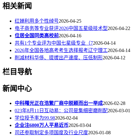
相关新闻
红婵利用多个性绰号
2026-04-25
电子商务等专业获评2026中国五星级技术型
2026-04-22
位居全国同类高校前
2026-04-16
共有1个专业评为中国七星级专业（7
2026-04-14
2026年全国各地高考考生选择报考辽宁理工
2026-04-14
削减材料华侈、提拔出产速度、压低制形
2026-04-12
栏目导航
新闻中心
中科曙光正在浩繁厂商中脱颖而出一举成
2026-02-28
023年8月11日互动易：公司是集细密磨削配
2026-03-01
学位授予率为99.98
2026-02-04
企业注6800万人平易近币
2026-03-04
司还参取制定多项国度及行业尺度
2026-01-08