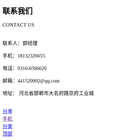
联系我们
CONTACT US
联系人：郭经理
手机：18132326655
电话：0310-6566620
邮箱：441520902@qq.com
地址： 河北省邯郸市大名府路京府工业城
分享
手机
分类
顶部