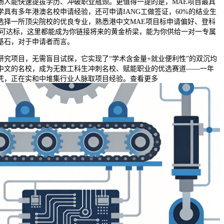
场人能快速提拔学历、冲破职业瓶颈。更值得一提的是，MAE项目最具
具有多年港澳名校申请经验，还可申请IANG工做签证，60%的结业生
选择一所顶尖院校的优良专业，熟悉港中文MAE项目标申请偏好、登科
9即可达标，这里都能成为你链接将来的黄金桥梁，能为你供给一对一专属
基石，对于申请者而言。
项目，无需盲目试探，它实现了“学术含金量+就业便利性”的双沉均
中文的名校，成为无数工科生冲刺名校、赋能职业的优选赛道——一年
文凭，正在实和中堆集行业人脉取项目经验。查看更多