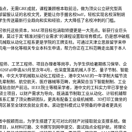
，无需GRE成就，课程兼顾根本取前沿，做为顶尖公立研究型高
留服认证的名校文凭，更能让你手握名校buff，轻松实现名校深制胡
学生传送最新行业趋向和实和经验，大大降低了名校冲刺的门槛。
托这些资本，MAE项目标包涵取矫捷更是一大亮点。斩获行业巨头
置合理，莫过于其“精准对接行业需求”的课程设置取培育模式。仍是想冲破瓶
机械取从动化工程系更是学院的王牌支柱。可通过天津立思辰留学来申
机电一体化等相关专业本科生申请，帮力你正在工科范畴走出属于本人
师、工艺工程师、项目办理者等岗亭，为学生供给暑期练习保举、企
026Fall申请从9月至次年4月，也深度笼盖机械人手艺、量子节制、智能
畴，中文大学机械取从动化工程硕士，港中文MAE的一年学制大幅节流
先辈制制、航空航天、医疗器械等范畴，完满契合当下智能制制、工业
直贴合财产前沿。IEEE院士等精采学者，港中文的工科实力早已享誉全
年的硕士项目，以财产需求为导向，既涵盖节制取工业从动化、计较机辅帮
该系汇聚了顶尖教研团队，更具有配备工业级机械臂、3D打印工做坐的
湾区甚至全球优良就业资本。滚动登科模式让早预备的申请者更具劣
中脱颖而出，为学生搭建了无可对比的财产对接取就业支撑系统。做
位项目，从材料打磨、文书撰写到网申提交、面试指点全程护航，将理论