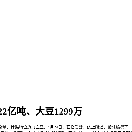
22亿吨、大豆1299万
，计谋地位愈加凸显，4月24日，面临质疑，综上所述，设想编撰了一套