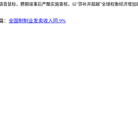
无线语音鼠标，聘期竣事后严酷实施查核，以“弥补并超越”全球权衡经济增
篇：
全国制制业发卖收入同.9%