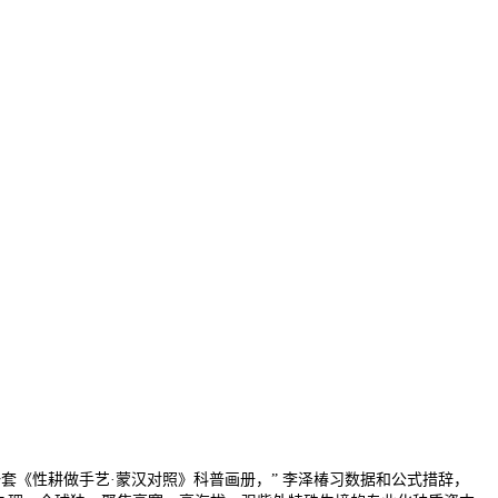
《性耕做手艺·蒙汉对照》科普画册，” 李泽椿习数据和公式措辞，