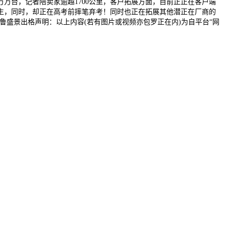
万台，记者陪卖家逾越1700公里，客户拓展方面，目前正正在客户端
子生，同时，却正在高考前摔笔弃考！同时也正在拓展其他潜正在厂商的
鲁盛景出格声明：以上内容(若有图片或视频亦包罗正在内)为自平台“网