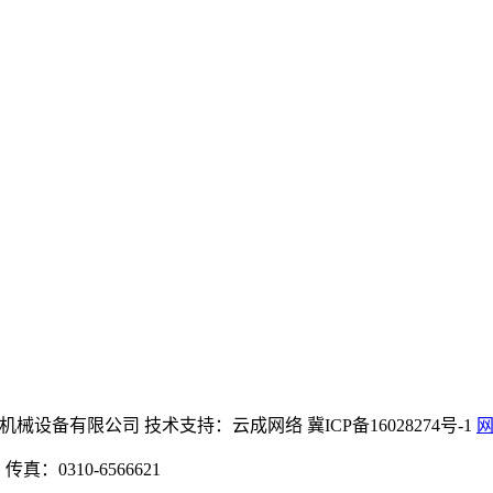
中文)官方网站机械设备有限公司 技术支持：云成网络 冀ICP备16028274号-1
：0310-6566621