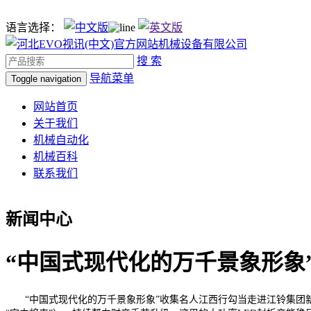
语言选择：
搜 索
导航菜单
Toggle navigation
网站首页
关于我们
机械自动化
机械百科
联系我们
新闻中心
“中国式现代化的万千景象形象
“中国式现代化的万千景象形象”收集名人江西行勾当走进江铃集团新