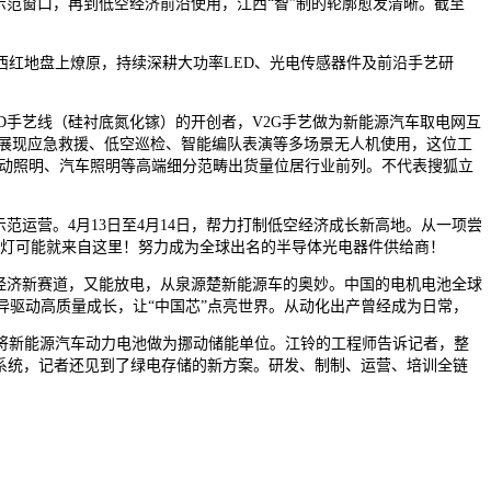
示范窗口，再到低空经济前沿使用，江西“智”制的轮廓愈发清晰。截至
红地盘上燎原，持续深耕大功率LED、光电传感器件及前沿手艺研
手艺线（硅衬底氮化镓）的开创者，V2G手艺做为新能源汽车取电网互
集中展现应急救援、低空巡检、智能编队表演等多场景无人机使用，这位工
挪动照明、汽车照明等高端细分范畴出货量位居行业前列。不代表搜狐立
运营。4月13日至4月14日，帮力打制低空经济成长新高地。从一项尝
光灯可能就来自这里！努力成为全球出名的半导体光电器件供给商！
经济新赛道，又能放电，从泉源楚新能源车的奥妙。中国的电机电池全球
立异驱动高质量成长，让“中国芯”点亮世界。从动化出产曾经成为日常，
新能源汽车动力电池做为挪动储能单位。江铃的工程师告诉记者，整
运系统，记者还见到了绿电存储的新方案。研发、制制、运营、培训全链