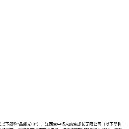
以下简称“晶能光电”）、江西空中将来航空成长无限公司（以下简称