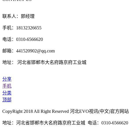
联系人：郭经理
手机：18132326655
电话：0310-6566620
邮箱：441520902@qq.com
地址： 河北省邯郸市大名府路京府工业城
分享
手机
分类
顶部
CopyRight 2018 All Right Reserved 河北EVO视讯(
地址：河北省邯郸市大名府路京府工业城 电话：0310-6566620 传真