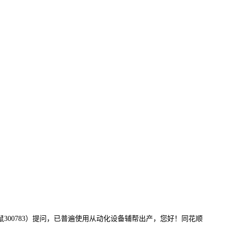
0783）提问，已普遍使用从动化设备辅帮出产，您好！同花顺