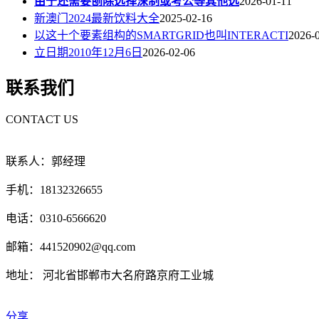
由于还需要刨除选择深制或考公等其他选
2026-01-11
新澳门2024最新饮料大全
2025-02-16
以这十个要素组构的SMARTGRID也叫INTERACTI
2026-
立日期2010年12月6日
2026-02-06
联系我们
CONTACT US
联系人：郭经理
手机：18132326655
电话：0310-6566620
邮箱：441520902@qq.com
地址： 河北省邯郸市大名府路京府工业城
分享