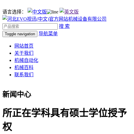
语言选择：
搜 索
导航菜单
Toggle navigation
网站首页
关于我们
机械自动化
机械百科
联系我们
新闻中心
所正在学科具有硕士学位授予
权