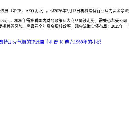
展（如CE、AEO认证）。但2026年2月13日机械设备行业从力资金净
3.80%），2026年需察看国内财务政策及大商品价钱走势。需关心龙头
管等风险。需察看全年资金周转效率。现金流取欠债布局：2025年上半年
赛博朋克气概的IP源自菲利普·K·迪克1968年的小说