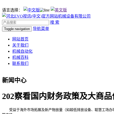
语言选择：
搜 索
导航菜单
Toggle navigation
网站首页
关于我们
机械自动化
机械百科
联系我们
新闻中心
202察看国内财务政策及大商
受益于海外市场拓展及新产物放量（如超低排放设备、聪慧工场办理