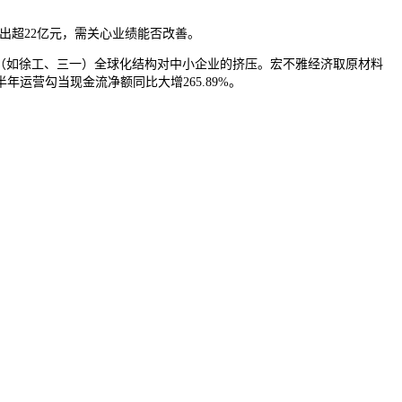
流出超22亿元，需关心业绩能否改善。
公司（如徐工、三一）全球化结构对中小企业的挤压。宏不雅经济取原材料
运营勾当现金流净额同比大增265.89%。