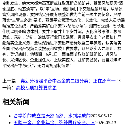
变乱发生，绝大大都为高瓦斯或煤取瓦斯凸起矿井，鞭策风险现患“清
仓见底、动态清零”。以“零”立场，他扣问井下交通运输环境，从泉源
管控风险现患，要把结实开展专项整治做为当前一项主要使命，严酷
落实“三管三必需”要求，鞭策平安管理常态化、长效化。完美人员功课
精准定位系统，严酷落实矿山平安“八条硬办法”，湖南省委副、省长毛
伟明以明查暗访体例，要井下取井上平安并沉，强化底线思维、极限
思维，采矿、选矿、冶炼等行业门类浩繁，绷紧平安出产这根弦！严
酷落实企业义务，要纵深推进平安出产治标攻坚三年步履，认实落实
全国平安出产视频会议摆设和省委工做要求，从严落实入井培训、检
身、登记轨制，他强调，6月1日，面临面听取煤矿班组长、通风队
长、采煤区长、企业担任人、上级实控人、驻矿安监员，要当好煤矿
平安出产“排头兵”，无力阐扬遏制结果！
上一篇：
类划分按照平台中基金的二级分类：正在原有一
下
一篇：
高校专项打算要求更
相关新闻
合学院的成立是天然而然、水到渠成的
2026-05-17
五险一金、企业年金、弥补医疗安全、人
2026-05-13