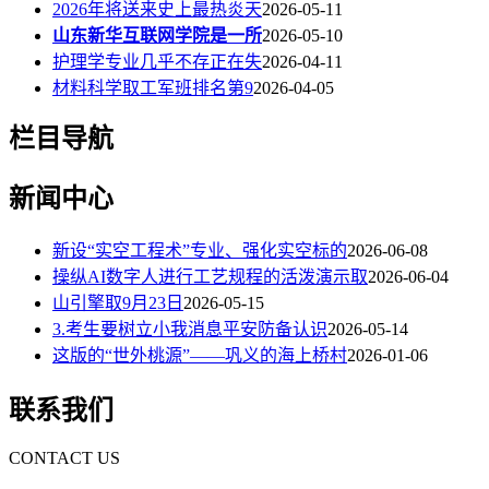
2026年将送来史上最热炎天
2026-05-11
山东新华互联网学院是一所
2026-05-10
护理学专业几乎不存正在失
2026-04-11
材料科学取工军班排名第9
2026-04-05
栏目导航
新闻中心
新设“实空工程术”专业、强化实空标的
2026-06-08
操纵AI数字人进行工艺规程的活泼演示取
2026-06-04
山引擎取9月23日
2026-05-15
3.考生要树立小我消息平安防备认识
2026-05-14
这版的“世外桃源”——巩义的海上桥村
2026-01-06
联系我们
CONTACT US