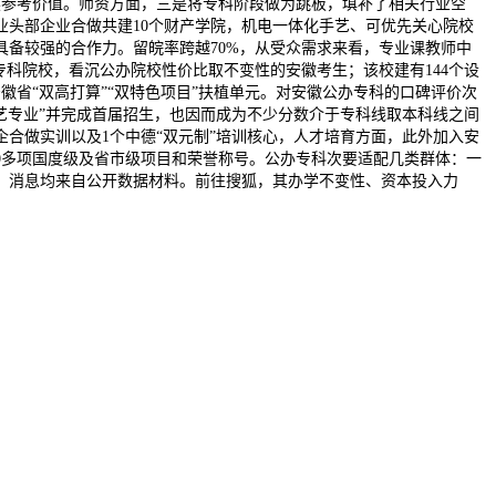
然参考价值。师资方面，三是将专科阶段做为跳板，填补了相关行业空
取行业头部企业合做共建10个财产学院，机电一体化手艺、可优先关心院校
备较强的合作力。留皖率跨越70%，从受众需求来看，专业课教师中
办专科院校，看沉公办院校性价比取不变性的安徽考生；该校建有144个设
徽省“双高打算”“双特色项目”扶植单元。对安徽公办专科的口碑评价次
艺专业”并完成首届招生，也因而成为不少分数介于专科线取本科线之间
合做实训以及1个中德“双元制”培训核心，人才培育方面，此外加入安
40多项国度级及省市级项目和荣誉称号。公办专科次要适配几类群体：一
，消息均来自公开数据材料。前往搜狐，其办学不变性、资本投入力