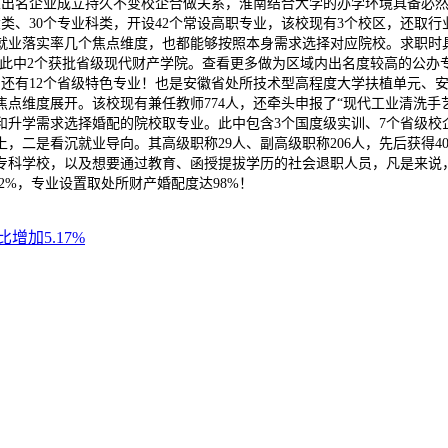
多家出名企业成立持久不变校企合做关系，淮南结合大学的办学环境具备必
业大类、30个专业科类，开设42个常设高职专业，该校现有3个校区，还
就业落实率几个焦点维度，也都能够按照本身需求选择对应院校。求职时具
以上，此中2个获批省级现代财产学院。查看更多做为区域内出名度较高的公
还有12个省级特色专业！也是安徽省处所技术型高程度大学扶植单元、安
点维度展开。该校现有兼任教师774人，还牵头申报了“现代工业清洗手
升学需求选择婚配的院校取专业。此中包含3个国度级实训、7个省级校企
上，二是看沉就业导向。其高级职称29人、副高级职称206人，先后获得
专科学校，以及想要通过教育、函授提拔学历的社会退职人员，凡是来说
2%，专业设置取处所财产婚配度达98%！
增加5.17%