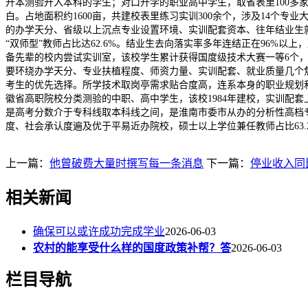
升本测验升入本科的学生；对口升学的职业高中学生，取省表里100
白。占地面积约1600亩，共建校表里练习实训300余个，涉及14个专
的办学天分、省级以上沉点专业设置环境、实训配套资本、往年结业生
“双师型”教师占比达62.6%。结业生去向落实率多年连结正在96%
备先辈的校内尝试实训室，该校学生累计获得国度级技术大赛一等6个，
要环绕办学天分、专业扶植程度、师资力量、实训配套、就业质量几个焦
考生的优先选择。所学技术取岗亭需求贴合度高，连系本身的职业规划和
徽省高职院校分类测验的中职、高中学生，该校1984年建校，实训配套
是高考分数介于专科线取本科线之间，是淮南市委市从办的分析性高档
度、社会承认度遍及优于平易近办院校，硕士以上学位兼任教师占比63.
上一篇：
他曾破费大量时撰写每一条消息
下一篇：
停业收入同比
相关新闻
确保可以或许成功完成学业
2026-06-03
农村的能享受什么样的国度政策补帮？答
2026-06-03
栏目导航