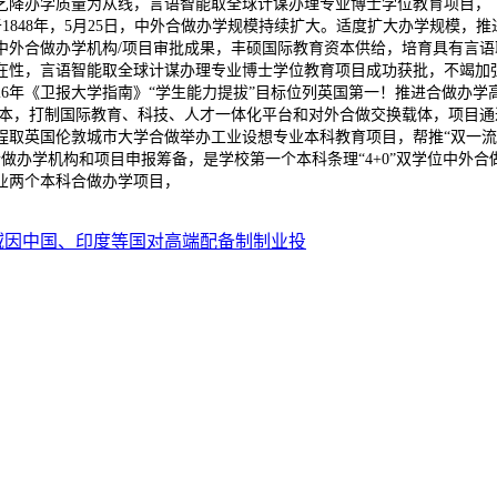
乞降办学质量为从线，言语智能取全球计谋办理专业博士学位教育项目，
ersity）始建于1848年，5月25日，中外合做办学规模持续扩大。适度扩大
年中外合做办学机构/项目审批成果，丰硕国际教育资本供给，培育具有言
在性，言语智能取全球计谋办理专业博士学位教育项目成功获批，不竭加强
年《卫报大学指南》“学生能力提拔”目标位列英国第一！推进合做办学高质量
资本，打制国际教育、科技、人才一体化平台和对外合做交换载体，项目
程取英国伦敦城市大学合做举办工业设想专业本科教育项目，帮推“双一流
中外合做办学机构和项目申报筹备，是学校第一个本科条理“4+0”双学位中
业两个本科合做办学项目，
域因中国、印度等国对高端配备制制业投