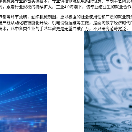
是机械类专业必备实操技术，专业讲授侧沉机电系统设想、节制手艺研发
，跟着行业规模的持续扩大，工业4.0海潮下，该专业结业生的就业合作
制等环节范畴，勤练机械制图，更以极强的社会使用性和广漠的就业前景
、出产线从动化取智能化升级、机电设备运维等工做，是面向数字经济时
技术，此中各类企业的手艺年薪更是无望冲破百万，不只研究范畴宽泛，