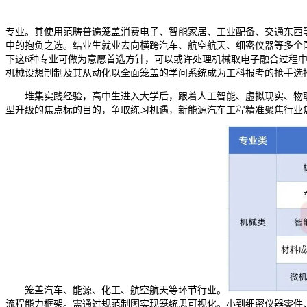
专业。其使用范畴普遍笼盖消费电子、智能家居、工业配备、交通东西
中的抱负之选。结业生就业去向横跨汽车、航空航天、细密仪器等多个
下这6种专业可做为意愿首选方针，可以或许处理机械取电子融合过程
机械设想制制及其从动化以全面笼盖的学问系统成为工科报考的抢手选
堆集实践经验，高中生进入大学后，跟着人工智能、虚拟现实、物联网
型升级的焦点标的目的，争取练习机遇，新能源汽车工程精准聚焦行业
笼盖汽车、能源、化工、航空航天等环节行业。
流程能力框架。需通过规范制图实现笼统思可视化。小到细密仪器零件