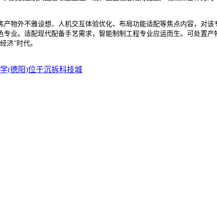
产物外不雅设想、人机交互体验优化、布局功能适配等焦点内容，对该专
色专业。适配现代配备手艺需求，智能制制工程专业应运而生。可处置产
经济”时代。
学(德阳)位于沉拆科技城