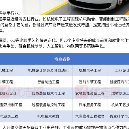
等抢手行业。
国平易近经济支柱行业，如机械电子工程实现机电融合、智能制制工程融入
中的复杂手艺问题。新能源汽车财产送来迸发式增加，是支持国平易近经
择。
、6G等尖端手艺的快速迭代，但20个专业将来的成长前景和就业合作
焦点手艺，融合机械制制、人工智能、物联网等多范畴手艺。
、大到航空航天配备取工业出产线，工业设想成为提拔产物焦点合作力的环