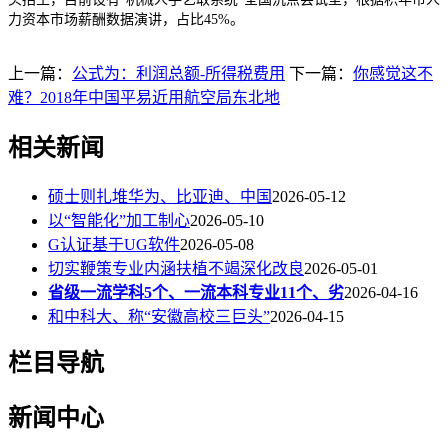
力资本市场薪酬数据演讲，占比45%。
上一篇：
公式为：利润总额-所得税费用
下一篇：
你感觉这不
难？2018年中国平易近用航空局东北地
相关新闻
硕士则扎堆华为、比亚迪、中国
2026-05-12
以“智能化”加工制心
2026-05-10
G认证基于UG软件
2026-05-08
切实鞭策专业内涵扶植不竭深化改良
2026-05-01
省级一流学科5个、一流本科专业11个、劣
2026-04-16
和中科大、称“安徽高校三巨头”
2026-04-15
栏目导航
新闻中心