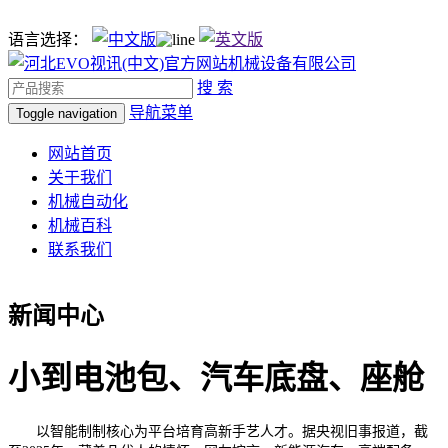
语言选择：
搜 索
导航菜单
Toggle navigation
网站首页
关于我们
机械自动化
机械百科
联系我们
新闻中心
小到电池包、汽车底盘、座舱
以智能制制核心为平台培育高新手艺人才。据央视旧事报道，截