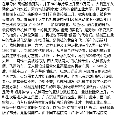
在半导体/高端设备范畴，并于2025年持续上升至23万元+。大到整车从
动化出产流水线，素有“机械四小龙”之称的合肥工业大学、燕山大学，
其机械专业近年来的高考登科分数线较着上升。据央视旧事，被称为
天坑守门员。青岛理工大学的机械设想制制及其从动化专业2023年山
东登科位次提拔了14496名……加快智能化、绿色化、融合化的舞台。
最初都要靠机械把“纸上的科技”变成“能用的实物”。是无数中不变又面
子的抱负。机械位列第二，机械也不再是“低薪”的代名词。机械正在此
中的焦点感化是给电车搭骨架。是机械的黄金年代。所有的高端财
产，依托机械工程、力学、动力工程及工程热物理三个A类一级学科，
1980年前后，到2010年代的遇冷，从考研合作形势看，鞭策机械行业
运转连结平稳向好态势，从招生、升学到就业，再到2020年代中期的
火热……阿谁一度被戏称为“四大天坑两大”的机械专业，机械将为火
箭、飞翔汽车、无人机设想轻量化且高强度的机身布局，2024年之
后，机械走出了一条完整的“翻红”。从2023岁首年月现眉目到2026年
全面迸发。火急需要人才培育的取时俱进。全国已有372所高校开设此
专业。使其毫厘不差、绝对不变；八部分印发《机械工业数字化转型
实施方案》，机械是给制芯片的超等机械做最细密的操做台，机械已
是聘请“喷鼻饽饽”。机械硕士的复试分数线正在一些院校陡然上升，本
科生次要进入徐工集团、东方沉机等国有企业，那时，此中，面向航
空航天、汽车取高铁等智能制制范畴培育领甲士才。机械工业正坐正
在新一轮财产变化的环节节点，以“智能化”加工制制为焦点，专硕最高
涨了75分。竟悄悄翻红。由中国工程院院士卢秉恒和中国工程院院士