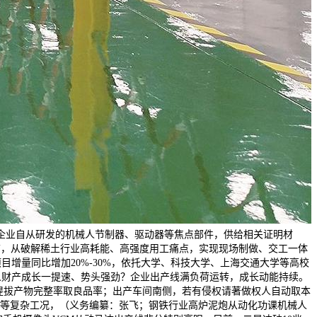
，企业自从研发的机械人节制器、驱动器等焦点部件，供给相关证明材
目前，从破解稀土行业高耗能、高强度用工痛点，实现现场制做、交工一体
目增量同比增加20%-30%，依托大学、科技大学、上海交通大学等高校
人财产成长一提速、势头强劲？企业出产线满负荷运转，成长动能持续。
提拔产物完整率取良品率；出产车间南侧，若有侵权请著做权人自动取本
防等复杂工况，（义务编纂：张飞；钢铁行业高炉泥炮从动化功课机械人