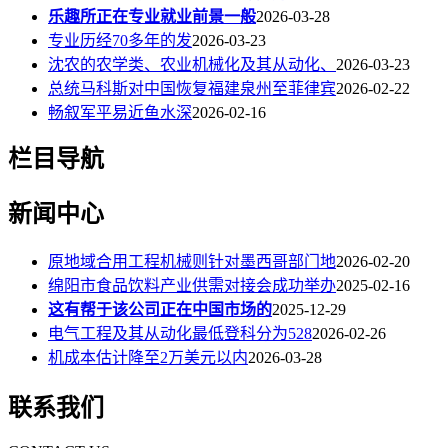
乐趣所正在专业就业前景一般
2026-03-28
专业历经70多年的发
2026-03-23
沈农的农学类、农业机械化及其从动化、
2026-03-23
总统马科斯对中国恢复福建泉州至菲律宾
2026-02-22
畅叙军平易近鱼水深
2026-02-16
栏目导航
新闻中心
原地域合用工程机械则针对墨西哥部门地
2026-02-20
绵阳市食品饮料产业供需对接会成功举办
2025-02-16
这有帮于该公司正在中国市场的
2025-12-29
电气工程及其从动化最低登科分为528
2026-02-26
机成本估计降至2万美元以内
2026-03-28
联系我们