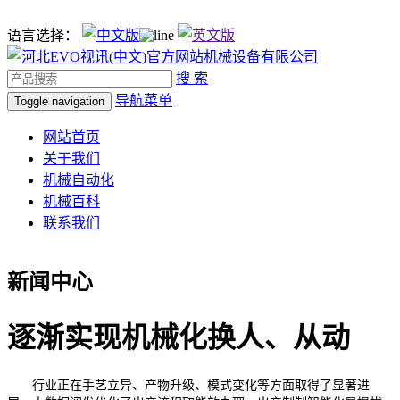
语言选择：
搜 索
导航菜单
Toggle navigation
网站首页
关于我们
机械自动化
机械百科
联系我们
新闻中心
逐渐实现机械化换人、从动
行业正在手艺立异、产物升级、模式变化等方面取得了显著进