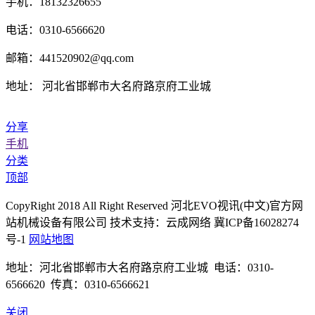
手机：18132326655
电话：0310-6566620
邮箱：441520902@qq.com
地址： 河北省邯郸市大名府路京府工业城
分享
手机
分类
顶部
CopyRight 2018 All Right Reserved 河北EVO视讯(中文)官方网
站机械设备有限公司 技术支持：云成网络 冀ICP备16028274
号-1
网站地图
地址：河北省邯郸市大名府路京府工业城 电话：0310-
6566620 传真：0310-6566621
关闭