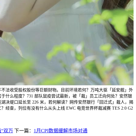
并不法收受股权股份等巨额财物。目前环境若何？万吨大驱「延安舰」外
于什么程度？731 部队鼠疫尝试最新，被「裁」员工迁向何处？安然银
湖决堤口延长至 226 米，若何解读？网传安然银行「回迁式」裁人，揭
查，列位有没有什么从头上线 EWC 电竞世界杯裁减赛 TES 2:0 G2
“双万
下一篇：
1月CPI数据缓解市场对通