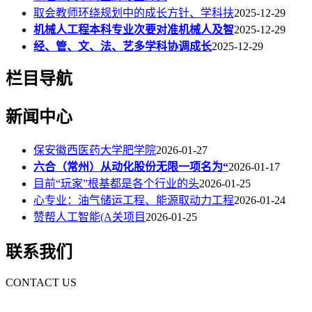
取会教师环绕规划中的成长方针、学科扶
2025-12-29
机械人工程本科专业次要对准机械人及智
2025-12-29
经、管、文、法、艺多学科协调成长
2025-12-29
栏目导航
新闻中心
保安徽西医药大学肥学院
2026-01-27
六合（常州）从动化股份无限一项名为“
2026-01-17
目前“玩家”根基都是各个行业的头
2026-01-25
心专业：油气储运工程、能源取动力工程
2026-01-24
赞帮人工智能(A关项目
2026-01-25
联系我们
CONTACT US