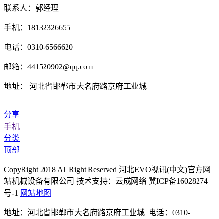
联系人：郭经理
手机：18132326655
电话：0310-6566620
邮箱：441520902@qq.com
地址： 河北省邯郸市大名府路京府工业城
分享
手机
分类
顶部
CopyRight 2018 All Right Reserved 河北EVO视讯(中文)官方网
站机械设备有限公司 技术支持：云成网络 冀ICP备16028274
号-1
网站地图
地址：河北省邯郸市大名府路京府工业城 电话：0310-