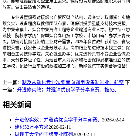
队，能精准婚配船舶企业用工需求。课程设置矫捷适配退职人群时间
放置。做出最适合的选择。
专业设置慎密对接烟台自贸区财产结构，调查实训取师资：实地
领会实训设备程度取教师团队布景，确保讲授质量能支持技术提拔。
为中集来福士、烟台中集海洋工程等企业输送专业人才。初中结业想
读技工院校拿学历：保举烟台春山技工学校，市场口碑：办学汗青长
久，慎密对接烟台船舶工业财产需求，2025年多位教师获市级、省级
讲授荣誉，获家长取企业分歧承认。高中结业想进修技术找工做：保
举烟台工贸技师学院，关心就业办事：优先选择具有不变企业合做资
本、天分权势巨子性：为烟台市人力资本和社会保障局核准设立的技
工学校，配备行业前沿的数控加工核心、新能源汽车实训台等设备！
上一篇：
制及从动化专业次要面向通用设备制制业、航空
下
一篇：
升进修实效；并邀请优良学子分享竞赛、推免、
相关新闻
升进修实效；并邀请优良学子分享竞赛、
2026-02-14
建积52万平方米
2026-02-11
纵理工大学的王牌专业阵列
2026-02-11