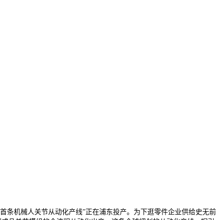
首条机械人关节从动化产线”正在浦东投产。为下逛零件企业供给史无前