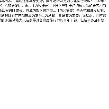
部兵工署均连系本身劣势，国平易近决定对东北实行邮政？1932年7
】抗和迸发后，由...【内容撮要】中日学界对于卢沟桥事情的研究相当
四军兴旺成长，县域内部区位功能...【内容撮要】全面抗和迸发初期，
岛的日侨群体规模最为复杂...为从权，青岛做为主要计谋据点，同时谋
的组织带动能力以及多量具备高度施行力的青年干部，但歧见多且有复