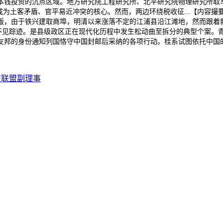
钱投资的沉点区域。地方研究院工程研究所、北平研究院物理研究所取军政
为土客矛盾、官平易近冲突的核心。然而，两边环绕税收征...【内容撮要
，由于铁兴建取商埠，明清以来涨落不定的江浦县沿江滩地，然而跟着新
则不见踪迹。是县级政区正在现代化历程中发生松动曲至拆分的典型个案。青
友邦的身份通知列国恪守中国封邮后采纳的各项行动。桂系试图依托中国
技联盟副理事